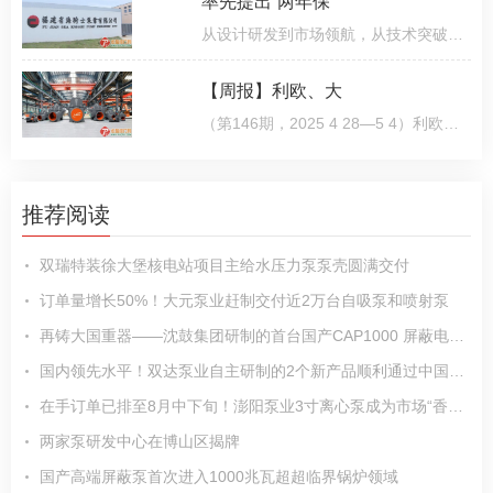
率先提出“两年保
从设计研发到市场领航，从技术突破到品质革新，福建省海骑士泵业有限公司在市场浪潮中勇立潮头，以创新“智
【周报】利欧、大
（第146期，2025 4 28—5 4）利欧泵业2024年营收46 87亿元，同比增长19 24%4月29日，利欧发布2024年年
推荐阅读
双瑞特装徐大堡核电站项目主给水压力泵泵壳圆满交付
订单量增长50%！大元泵业赶制交付近2万台自吸泵和喷射泵
再铸大国重器——沈鼓集团研制的首台国产CAP1000 屏蔽电机主泵成功发运
国内领先水平！双达泵业自主研制的2个新产品顺利通过中国通用机械工业协会鉴定
在手订单已排至8月中下旬！澎阳泵业3寸离心泵成为市场“香饽饽”
两家泵研发中心在博山区揭牌
国产高端屏蔽泵首次进入1000兆瓦超超临界锅炉领域