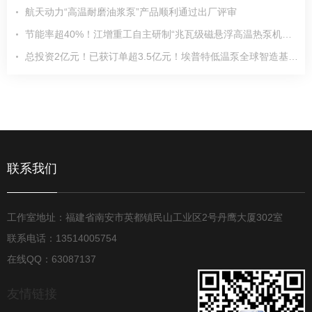
航天动力“高温耐磨油浆泵”产品顺利通过出厂评审
节能率超40%！江增重工自主研制“兆瓦级磁悬浮高温热泵机组”通过试验验收
总投资2亿元！已获订单超3.5亿元！埃普特低温泵全球智造基地奠基启航
联系我们
工作室地址：福建省南安市英都镇民山工业区2号丹鹰大厦302室
联系电话：13514005754
在线QQ：63087137
友情链接