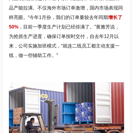
品产能拉满
。
不仅海外市场订单激增，国内市场表现同
样亮眼。“今年1月份，
我们
的订单量较去年同期
增长了
50%
，目前
一季度
生产计划已经排满了。”黄雅芳说，
为抢抓生产进度，确保订单按时交付，
自去年
12月以
来，公司
实施
加班模式，“就连二线员工都主动支援一
线，做一些辅助工作。”