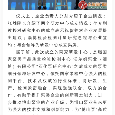
仪式上，企业负责人分别介绍了企业情况；
张胜院长介绍了两个研发中心成立情况；牟介刚
教授对研究中心的成立表示祝贺并对企业发展提
出建议；淄博检验检测计量研究总院与企业签
约；与会领导为研发中心成立揭牌。
据了解，此次成立的两家研发中心，是继国
家泵类产品质量检验检测中心·沃尔姆泵业（淄
博）有限公司“石化泵研究中心”之后成立的泵类
细分领域研发中心，依托国家泵检中心强大的检
测平台、技术及权威的行业标准，将研发、生
产、检测紧密融合，实现强强联合。双方的合
作，有助于提升泵类企业的创新研发能力，进一
步推动博山泵业的产业升级，为博山泵业带来更
为强大的技术支撑和创新能力，为“博山泵”高质