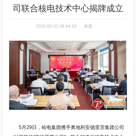
司联合核电技术中心揭牌成立
2025-05-31 08:44:10 来源：
5月29日，哈电集团携手奥地利安德里茨集团公司