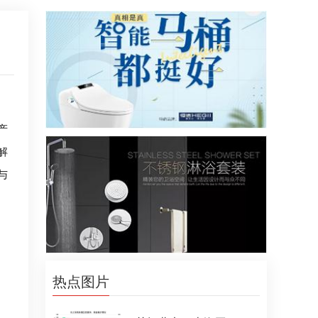
产
解
与
热点图片