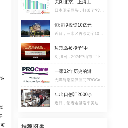
关闭北京、上海工
日本卫浴巨头，打破了“投资不过山海关”的谬论。近期卫浴巨头 TOTO 关闭北京、上海工厂一事备受关注，据
恒洁拟投资10亿元
近日，三水区再添两个10亿级项目，分别由两家本土企业——佛山市恒洁汇科智能卫浴有限公司、汉狮光动科技（
玫瑰岛被授予“中
3月8日，2024中山市工业设计大赛颁奖典礼圆满举行。在大会的授牌仪式上，玫瑰岛凭着在工业设计领域的杰出表
一家32年历史的淋
打造
无障碍浴室供应商PROCare收购了总部位于大曼彻斯特的淋浴房和无障碍解决方案制造商Autumn UK。在合作超过
年出口创汇2000余
近日，记者走进洛阳美迪雅瓷业有限公司的生产车间看到，偌大的车间却少有工人作业，取而代之的是一条条自动
更
争
好项
推荐阅读