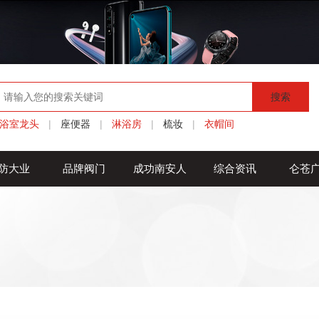
搜索
浴室龙头
|
座便器
|
淋浴房
|
梳妆
|
衣帽间
防大业
品牌阀门
成功南安人
综合资讯
仑苍