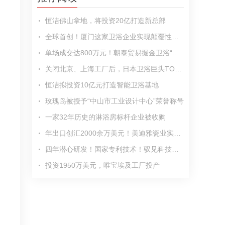
恒洁佛山拿地，将投资20亿打造新总部
全球首创！厦门这家卫浴企业实现颠覆性突破
单场成交达800万元！朝泰贸易掘金卫浴“日不落”行业
关闭北京、上海工厂后，日本卫浴巨头TOTO投资东北
恒洁拟投资10亿元打造智能卫浴基地
玫瑰岛被授予“中山市工业设计中心”荣誉称号
一家32年历史的淋浴房标杆企业被收购
年出口创汇2000余万美元！美迪雅瓷业实现传统卫浴企业“蝶变”
四年潜心研发！国家专利技术！驭见科技联合佳好家卫浴成功推出零冷水花洒
投资1950万美元，唯宝埃及工厂投产