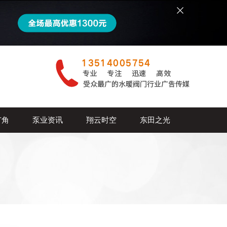
广角
泵业资讯
翔云时空
东田之光