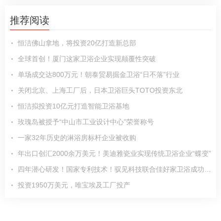
推荐阅读
恒洁佛山拿地，将投资20亿打造新总部
全球首创！厦门这家卫浴企业实现颠覆性突破
单场成交达800万元！朝泰贸易掘金卫浴“日不落”行业
关闭北京、上海工厂后，日本卫浴巨头TOTO投资东北
恒洁拟投资10亿元打造智能卫浴基地
玫瑰岛被授予“中山市工业设计中心”荣誉称号
一家32年历史的淋浴房标杆企业被收购
年出口创汇2000余万美元！美迪雅瓷业实现传统卫浴企业“蝶变”
四年潜心研发！国家专利技术！驭见科技联合佳好家卫浴成功推出零冷水花洒
投资1950万美元，唯宝埃及工厂投产