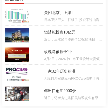
关闭北京、上海工
日本卫浴巨头，打破了“投资不过山海关”的谬论。近期卫浴巨头 TOTO 关闭北京、上海工厂一事备受关注，据
恒洁拟投资10亿元
近日，三水区再添两个10亿级项目，分别由两家本土企业——佛山市恒洁汇科智能卫浴有限公司、汉狮光动科技（
玫瑰岛被授予“中
3月8日，2024中山市工业设计大赛颁奖典礼圆满举行。在大会的授牌仪式上，玫瑰岛凭着在工业设计领域的杰出表
一家32年历史的淋
无障碍浴室供应商PROCare收购了总部位于大曼彻斯特的淋浴房和无障碍解决方案制造商Autumn UK。在合作超过
年出口创汇2000余
近日，记者走进洛阳美迪雅瓷业有限公司的生产车间看到，偌大的车间却少有工人作业，取而代之的是一条条自动