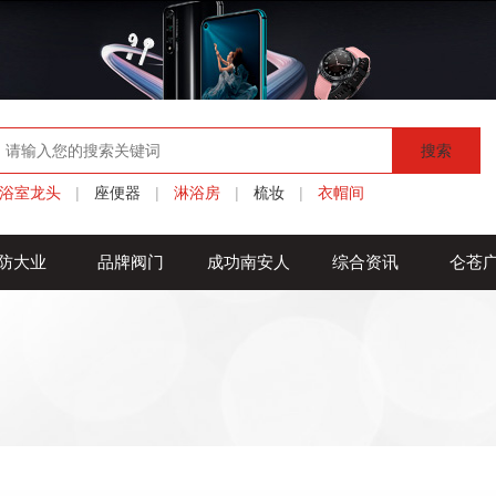
搜索
浴室龙头
|
座便器
|
淋浴房
|
梳妆
|
衣帽间
防大业
品牌阀门
成功南安人
综合资讯
仑苍