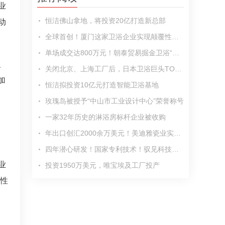
业
恒洁佛山拿地，将投资20亿打造新总部
动
全球首创！厦门这家卫浴企业实现颠覆性突破
单场成交达800万元！朝泰贸易掘金卫浴“日不落”行业
、
关闭北京、上海工厂后，日本卫浴巨头TOTO投资东北
加
恒洁拟投资10亿元打造智能卫浴基地
玫瑰岛被授予“中山市工业设计中心”荣誉称号
一家32年历史的淋浴房标杆企业被收购
年出口创汇2000余万美元！美迪雅瓷业实现传统卫浴企业“蝶变”
四年潜心研发！国家专利技术！驭见科技联合佳好家卫浴成功推出零冷水花洒
业
投资1950万美元，唯宝埃及工厂投产
捷性