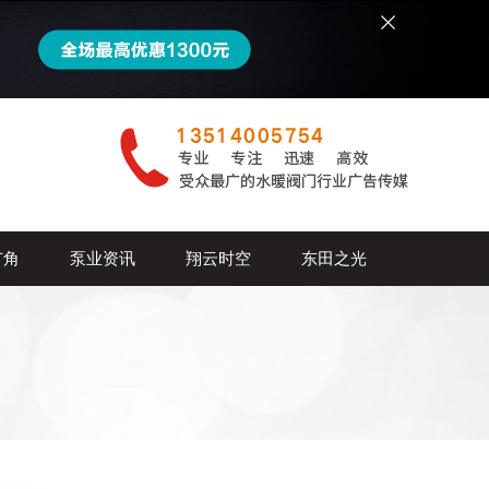
广角
泵业资讯
翔云时空
东田之光