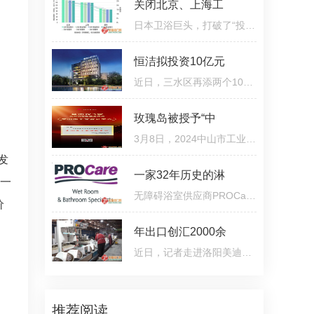
关闭北京、上海工
日本卫浴巨头，打破了“投资不过山海关”的谬论。近期卫浴巨头 TOTO 关闭北京、上海工厂一事备受关注，据
恒洁拟投资10亿元
近日，三水区再添两个10亿级项目，分别由两家本土企业——佛山市恒洁汇科智能卫浴有限公司、汉狮光动科技（
玫瑰岛被授予“中
3月8日，2024中山市工业设计大赛颁奖典礼圆满举行。在大会的授牌仪式上，玫瑰岛凭着在工业设计领域的杰出表
发
一家32年历史的淋
能一
无障碍浴室供应商PROCare收购了总部位于大曼彻斯特的淋浴房和无障碍解决方案制造商Autumn UK。在合作超过
价
年出口创汇2000余
近日，记者走进洛阳美迪雅瓷业有限公司的生产车间看到，偌大的车间却少有工人作业，取而代之的是一条条自动
推荐阅读