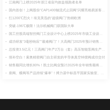
江南阀门上榜2025年浙江省亩均效益领跑者名单
国内首创！上阀股份“CAP1400轴流式止回阀”闪耀亮相易派客工业品展览会
扛1200℃烈火！埃克美迅的“超级阀门”热销欧洲
突破-196℃极限！法尔机械阀门获国际大单
国工控股高端智控阀门工业设计中心上榜2025年市级工业设计中心名单
成功研发“3毫秒响应”“最难阀门”！大高阀门2025年预计销售收入6亿元
总投资3.5亿元！三高阀门年产2万台（套）高压智能泵阀生产研发基地项目加速推进
填补空白！索奥精密阀门自主研发的半导体真空钟摆阀成功交付
销售额同比增长80%！凯士比阀业预计2025年全年销售额将大幅超越2024年
座阀、蝶阀等产品持续“爆单”！搏力谋中标昌平国家实验室、农夫山泉等多个项目