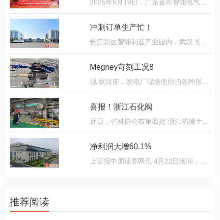
2025年6月19日，广东金尚智能电气有限公司迎来发展新篇章：总投资超2亿元、占地30亩的新型燃气阀门产业园正
冲刺订单生产忙！
长江新区智能制造产业园内，武汉飞托克实业有限公司（以下简称“飞托克”）生产基地持续传出设备运转声。5
Megney苛刻工况8
现 状目前，发电厂现场使用的各种形式的给泵再循环最小流量阀，多数出现不同程度的泄漏，解决方法就是解体
喜报！浙江石化阀
近日，省科协公布第四批“浙江省博士创新站”名单，来自龙湾的浙江石化阀门有限公司博士创新站上榜。小布为
净利润大增60.1%
上证报中国证券网讯 4月22日晚间，纽威股份发布2024年年报。公司实现营业收入62 38亿元，同比增长12 5%
推荐阅读