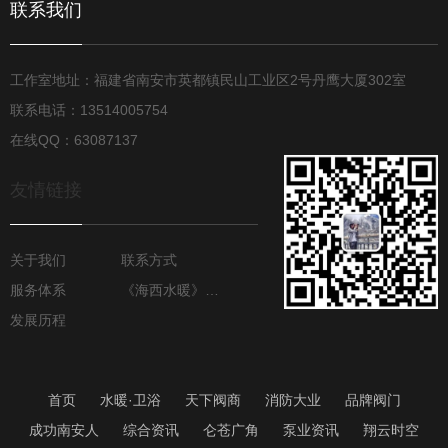
联系我们
工作室地址：福建省南安市英都镇民山工业区2号丹鹰大厦302室
联系电话：13514005754
在线QQ：63087137
友情链接
关于我们
联系方式
服务体系
《海西水暖》月报
发展历程
首页
水暖·卫浴
天下阀商
消防大业
品牌阀门
成功南安人
综合资讯
仑苍广角
泵业资讯
翔云时空