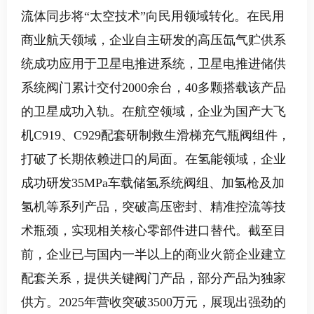
流体同步将
“太空技术”向民用领域转化。在民用
商业航天领域，企业自主研发的高压氙气贮供系
统成功应用于卫星电推进系统，卫星电推进储供
系统阀门累计交付
2000
余台，
40
多颗搭载该产品
的卫星成功入轨。在航空领域，企业为国产大飞
机
C919
、
C929
配套研制救生滑梯充气瓶阀组件，
打破了长期依赖进口的局面。在氢能领域，企业
成功研发
35MPa
车载储氢系统阀组、加氢枪及加
氢机等系列产品，突破高压密封、精准控流等技
术瓶颈，实现相关核心零部件进口替代。截至目
前，企业已与国内一半以上的商业火箭企业建立
配套关系，提供关键阀门产品，部分产品为独家
供方。
2025
年营收突破
3500
万元，展现出强劲的