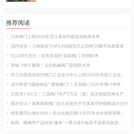
推荐阅读
江南阀门上榜2025年浙江省亩均效益领跑者名单
国内首创！上阀股份“CAP1400轴流式止回阀”闪耀亮相易派客工业品展览会
扛1200℃烈火！埃克美迅的“超级阀门”热销欧洲
突破-196℃极限！法尔机械阀门获国际大单
国工控股高端智控阀门工业设计中心上榜2025年市级工业设计中心名单
成功研发“3毫秒响应”“最难阀门”！大高阀门2025年预计销售收入6亿元
总投资3.5亿元！三高阀门年产2万台（套）高压智能泵阀生产研发基地项目加速推进
填补空白！索奥精密阀门自主研发的半导体真空钟摆阀成功交付
销售额同比增长80%！凯士比阀业预计2025年全年销售额将大幅超越2024年
座阀、蝶阀等产品持续“爆单”！搏力谋中标昌平国家实验室、农夫山泉等多个项目