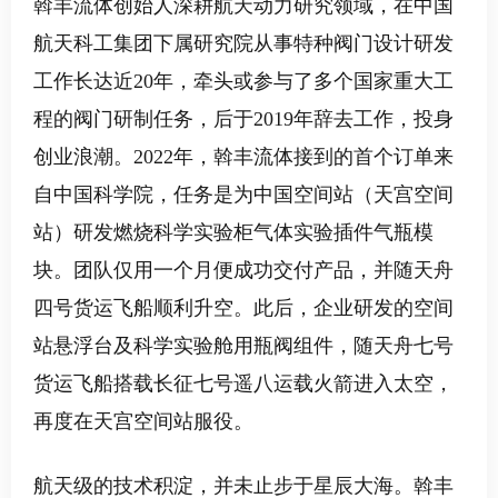
斡丰流体创始人深耕航天动力研究领域，在中国
航天科工集团下属研究院从事特种阀门设计研发
工作长达近
20
年，牵头或参与了多个国家重大工
程的阀门研制任务，后于
2019
年辞去工作，投身
创业浪潮。
2022
年，斡丰流体接到的首个订单来
自中国科学院，任务是为中国空间站（天宫空间
站）研发燃烧科学实验柜气体实验插件气瓶模
块。团队仅用一个月便成功交付产品，并随天舟
四号货运飞船顺利升空。此后，企业研发的空间
站悬浮台及科学实验舱用瓶阀组件，随天舟七号
货运飞船搭载长征七号遥八运载火箭进入太空，
再度在天宫空间站服役。
航天级的技术积淀，并未止步于星辰大海。斡丰