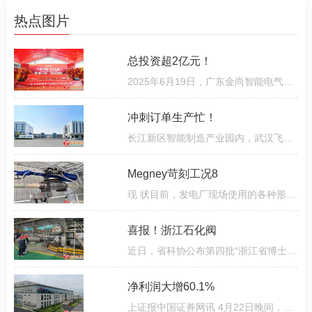
热点图片
总投资超2亿元！
2025年6月19日，广东金尚智能电气有限公司迎来发展新篇章：总投资超2亿元、占地30亩的新型燃气阀门产业园正
冲刺订单生产忙！
长江新区智能制造产业园内，武汉飞托克实业有限公司（以下简称“飞托克”）生产基地持续传出设备运转声。5
Megney苛刻工况8
现 状目前，发电厂现场使用的各种形式的给泵再循环最小流量阀，多数出现不同程度的泄漏，解决方法就是解体
喜报！浙江石化阀
近日，省科协公布第四批“浙江省博士创新站”名单，来自龙湾的浙江石化阀门有限公司博士创新站上榜。小布为
净利润大增60.1%
上证报中国证券网讯 4月22日晚间，纽威股份发布2024年年报。公司实现营业收入62 38亿元，同比增长12 5%