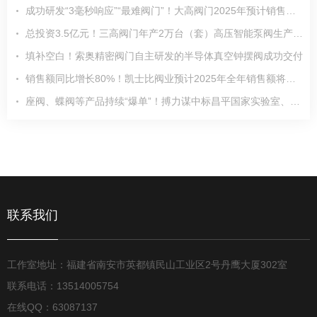
成功研发“3毫秒响应”“最难阀门”！大高阀门2025年预计销售收入6亿元
总投资3.5亿元！三高阀门年产2万台（套）高压智能泵阀生产研发基地项目加速推进
填补空白！索奥精密阀门自主研发的半导体真空钟摆阀成功交付
销售额同比增长80%！凯士比阀业预计2025年全年销售额将大幅超越2024年
座阀、蝶阀等产品持续“爆单”！搏力谋中标昌平国家实验室、农夫山泉等多个项目
联系我们
工作室地址：福建省南安市英都镇民山工业区2号丹鹰大厦302室
联系电话：13514005754
在线QQ：63087137