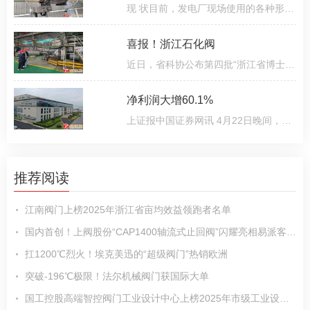
现 状目前，发电厂现场使用的各种形式的给泵再循环最小流量阀，多数出现不同程度的泄漏，解决方法就是解体
喜报！浙江石化阀
近日，省科协公布第四批“浙江省博士创新站”名单，来自龙湾的浙江石化阀门有限公司博士创新站上榜。小布为
净利润大增60.1%
上证报中国证券网讯 4月22日晚间，纽威股份发布2024年年报。公司实现营业收入62 38亿元，同比增长12 5%
推荐阅读
江南阀门上榜2025年浙江省亩均效益领跑者名单
国内首创！上阀股份“CAP1400轴流式止回阀”闪耀亮相易派客工业品展览会
扛1200℃烈火！埃克美迅的“超级阀门”热销欧洲
突破-196℃极限！法尔机械阀门获国际大单
国工控股高端智控阀门工业设计中心上榜2025年市级工业设计中心名单