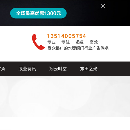
广角
泵业资讯
翔云时空
东田之光