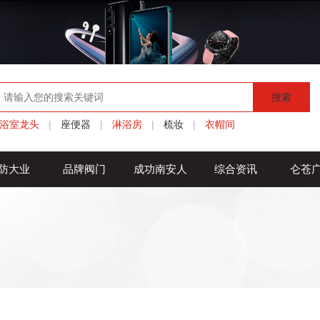
搜索
浴室龙头
|
座便器
|
淋浴房
|
梳妆
|
衣帽间
防大业
品牌阀门
成功南安人
综合资讯
仑苍