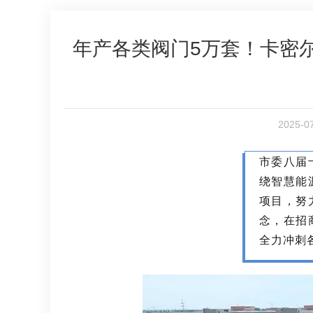
年产各类阀门5万套！卡密
2025-
市委八届
绕智慧能
项目，努
念，在招
全力冲刺