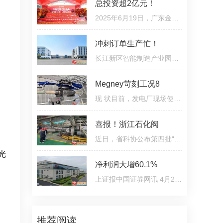
总投资超2亿元！
2025年6月19日，广东金尚智能电气有限公司迎来发展新篇章：总投资超2亿元、占地30亩的新型燃气阀门产业园正
冲刺订单生产忙！
长江新区智能制造产业园内，武汉飞托克实业有限公司（以下简称“飞托克”）生产基地持续传出设备运转声。5
Megney苛刻工况8
现 状目前，发电厂现场使用的各种形式的给泵再循环最小流量阀，多数出现不同程度的泄漏，解决方法就是解体
喜报！浙江石化阀
近日，省科协公布第四批“浙江省博士创新站”名单，来自龙湾的浙江石化阀门有限公司博士创新站上榜。小布为
光
净利润大增60.1%
上证报中国证券网讯 4月22日晚间，纽威股份发布2024年年报。公司实现营业收入62 38亿元，同比增长12 5%
推荐阅读