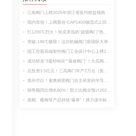
江南阀门上榜2025年浙江省亩均效益领跑者名单
国内首创！上阀股份“CAP1400轴流式止回阀”闪耀亮相易派客工业品展览会
扛1200℃烈火！埃克美迅的“超级阀门”热销欧洲
突破-196℃极限！法尔机械阀门获国际大单
国工控股高端智控阀门工业设计中心上榜2025年市级工业设计中心名单
成功研发“3毫秒响应”“最难阀门”！大高阀门2025年预计销售收入6亿元
总投资3.5亿元！三高阀门年产2万台（套）高压智能泵阀生产研发基地项目加速推进
填补空白！索奥精密阀门自主研发的半导体真空钟摆阀成功交付
销售额同比增长80%！凯士比阀业预计2025年全年销售额将大幅超越2024年
座阀、蝶阀等产品持续“爆单”！搏力谋中标昌平国家实验室、农夫山泉等多个项目