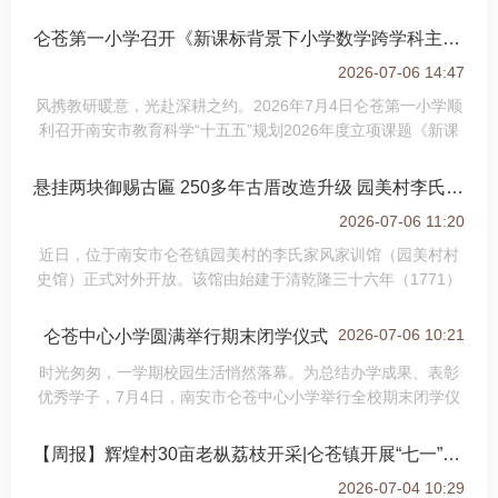
发起爱心募捐倡议，消息一经发出，商会全体同仁、在外南安
乡贤纷纷主动伸出援手，不计多少、不
仑苍第一小学召开《新课标背景下小学数学跨学科主题学习实践研究》开题...
2026-07-06 14:47
风携教研暖意，光赴深耕之约。2026年7月4日仑苍第一小学顺
利召开南安市教育科学“十五五”规划2026年度立项课题《新课
标背景下小学数学跨学科主题学习实践研究》开题论证会。参
加此次活动的有南安市仑苍第一小学
悬挂两块御赐古匾 250多年古厝改造升级 园美村李氏家风家训馆开门迎客
2026-07-06 11:20
近日，位于南安市仑苍镇园美村的李氏家风家训馆（园美村村
史馆）正式对外开放。该馆由始建于清乾隆三十六年（1771）
的李文森宅改造而成，已成为集家风传承、红色研学、村史展
示、党群活动于一体的乡村精神文化新
2026-07-06 10:21
仑苍中心小学圆满举行期末闭学仪式
时光匆匆，一学期校园生活悄然落幕。为总结办学成果、表彰
优秀学子，7月4日，南安市仑苍中心小学举行全校期末闭学仪
式，全体师生齐聚，共赴收获之约，迎接充实暑假。仪式伊
始，苏副校长做学期教育教学总结，着重
【周报】辉煌村30亩老枞荔枝开采|仑苍镇开展“七一”走访慰问活动
2026-07-04 10:29