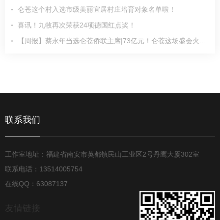
仑苍这个村入选市级美丽宜居村庄培育对象名单啦！
喜讯！九牧再次荣获24项德国红点奖！
【周报】蔡永年当选仑苍侨联主席|73亿元！仑苍这场盛会火了|仑苍镇首家……
联系我们
工作室地址：福建省南安市英都镇民山工业区2号丹鹰大厦302室
联系电话：13514005754
在线QQ：63087137
友情链接