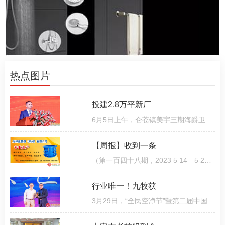
热点图片
投建2.8万平新厂
6月5日上午，仑苍镇美宇三期海爵卫浴产业园内喜气洋洋，热闹非凡，众多领导嘉宾齐聚，共同见证了项目封顶仪
【周报】收到一条
（第一百四十八期，2023 5 14—5 20）征收动员！仑苍镇中心镇区更新改造，学校、安置房效果图来了5月16
行业唯一！九牧获
3月29日，“全民空净节”暨第二届中国（广州）环境空气净化产业博览会暨高峰论坛隆重举办，同期颁发空净行