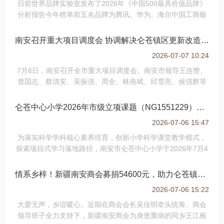
日前世界品牌实验室发布了2026年《中国500最具价值品牌》
分析报告今年榜单前五名品牌为腾讯、华为、海尔中国工商银
行、中国石油其中劲霸男装、柒牌、安踏九牧、心相印、达利
361°、小牧卫浴、特步等9个泉州品牌上
南安召开重大项目调度会 协调解决仑苍镇区更新改造等项目难点
2026-07-07 10:24
7月6日，南安召开全市重大项目调度会。南安市领导王连赞、
曾国志、蔡清安、吴振强、周全、林燕斌、邱雪亮、侯强辉等
参加会议。会议听取厦漳泉城际铁路R1线（南安段）及配套、
抽水蓄能电站、国道324线公路工程二标
仑苍中心小学2026年市级立项课题（NG1551­229）开题报告
2026-07-06 15:47
为落实科学学科核心素养培育，创新小学科学课堂教学模式，
探索项目式学习落地路径，南安市仑苍中心小学于2026年7月4
日上午举行南安市教育科学“十五五”规划2026年度课题《核心
素养导向下小学科学项目式学习实践
情系乡梓！新疆南安商会募捐54600元，助力仑苍镇王江栋渡过难关
2026-07-06 15:22
大爱无声，乡谊暖心。近期在商会会长吴佳明牵头统筹、商会
领导班子全力支持下，新疆南安商会为身患重病的同乡王江栋