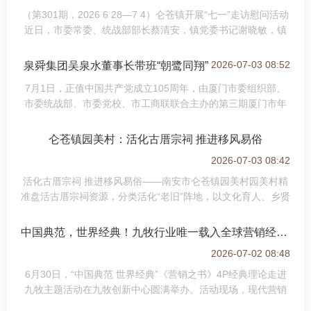
（第301期，2026 6 28—7 4）仑苍镇开展“七一”走访慰问活动
近日，市委常委、统战部部长蔡清安，镇党委书记谢晓敏，镇
党委副书记、镇长黄东波，各驻村领导分别带队开展“七一”走访
慰问活动，为“光荣在党50年”
2026-07-03 08:52
泉舜集团吴泉水董事长带班“朝鹭同翔”
7月1日，正值中国共产党成立105周年，由厦门市委组织部、
市委统战部、市委党校、市工商联联合主办的第三期厦门市年
轻一代民营企业家“朝鹭同翔”培训班在市委党校正式开班。泉舜
集团吴泉水董事长受邀担任本期特聘
仑苍镇园美村：活化古厝宗祠 推进移风易俗
2026-07-03 08:42
活化古厝宗祠 推进移风易俗——南安市仑苍镇园美村园美村精
准盘活古厝宗祠资源，分类活化“老旧”阵地，以文化育人、乡贤
赋能深化移风易俗，涵养清朗文明乡风。修缮古厝传家风，以
文润俗。采取“众筹+修缮”模式
中国典范，世界经典！九牧行业唯一载入全球营销经典著作麦卡锡《营销之书》
2026-07-02 08:48
6月30日，“中国典范 世界经典”《营销之书》4P经典理论走进
九牧主题活动在九牧创新中心圆满举办。活动现场，现代营销
学经典著作《营销之书》（第18版）中国版正式发布，九牧小