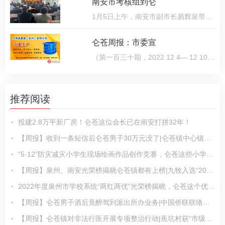
南安市考核组到仑
1月5日上午，南安市副市长易辉泉带队到仑苍镇开展2022年度绩效考评暨落实全面从严治党主体责任检查，并同步
仑苍周报：市委宣
（第一百三十期，2022 12 4— 12 10）● 市领导带队到仑苍镇召开市党代会报告征求意见会12月5日，南安
推荐阅读
投建2.8万平新厂房！仑苍这位会长已在南安打拼32年！
【周报】收到一条短信后仑苍男子30万元没了|仑苍镇中心镇区更新改造效果图来了……
“5·12”防灾减灾小学生现场绘画作品创作竞赛，仑苍这些小学生获奖啦！
【周报】泉州、南安光荣榜揭晓仑苍镇都有上榜|九牧入选“2023最具价值高端品牌TOP100
2022年度泉州市学校系统“两红两优”光荣榜揭晓，仑苍这个优秀集体上榜！
【周报】仑苍男子酒后竟醉驾到派出所办业务|中国侨联联络部到仑苍镇调研……
【周报】仑苍镇对非法行医开展专项整治行动|蕉坑村获“市级美丽宜居村庄培育……