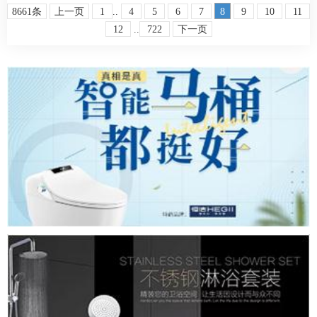
牧作为行业唯一中国品牌典范案例，
8661条
上一页
1
..
4
5
6
7
8
9
10
11
12
..
722
下一页