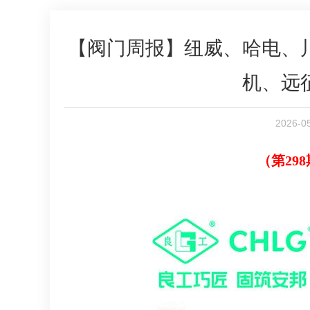
【阀门周报】纽威、哈电、
机、远
2026-
（第298期