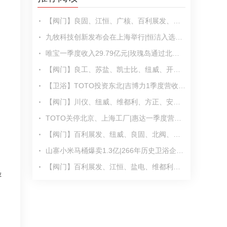
【阀门】良固、江恒、广核、百利展发、欧菲、红峰、沪东、永联、万讯等发布最新动态
九牧科技创新发布会在上海举行|恒洁入选中国品牌500强|松下卫浴×京东战略签约
唯宝一季度收入29.79亿元|玫瑰岛通过北交所上市议案|东鹏上榜“中国产品品牌100”
【阀门】良工、苏盐、凯士比、纽威、开维喜、伯特利、兰高、纽托克等发布最新动态
【卫浴】TOTO投资东北|吉博力1季度营收增长4.9%|九牧淋浴房荣获多项国际设计大奖
【阀门】川仪、纽威、维都利、方正、安特威、北阀、苏盐、中核科技等发布最新动态
TOTO关停北京、上海工厂|惠达一季度营收6.63亿元|九牧地产精装卫浴内资市占率第一
【阀门】百利展发、纽威、良固、北阀、川仪、美格尼、安特威、江恒等发布最新动态
山寨小米马桶爆卖1.3亿|266年历史卫浴企业被收购|瑞尔特2024年营业总收入23.58亿元
【阀门】百利展发、江恒、盐电、维都利、哈电、苏盐、纽托克、新地佩尔等发布最新动态
评