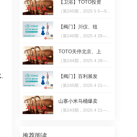
【卫浴】TOTO投资
（第245期，2025 5 5—5 11）九牧淋浴房荣获多项国际设计大奖近日，被誉为“设计界的奥斯卡”是全球最具
【阀门】川仪、纽
（第246期，2025 4 28—5 4）川仪股份2024年度营收75 92亿元，净利润7 78亿元4月24日，川仪股份公布2
TOTO关停北京、上
（第244期，2025 4 28—5 4）利润亏损约人民币1 83亿元！TOTO关停北京、上海工厂4月28日，TOTO披露202
试、
【阀门】百利展发
（第245期，2025 4 21—4 27）天津百利展发集团荣获碳中和管理体系认证证书近日，天津百利展发集团有限
山寨小米马桶爆卖
（第243期，2025 4 21—4 27）山寨小米马桶爆卖1 3亿，小米起诉获赔3000万近日，上海市第三中级人民法
推荐阅读