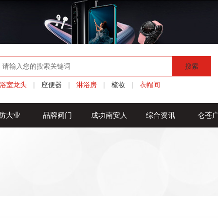
搜索
浴室龙头
|
座便器
|
淋浴房
|
梳妆
|
衣帽间
防大业
品牌阀门
成功南安人
综合资讯
仑苍