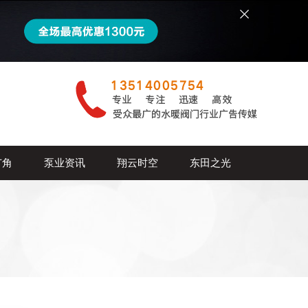
广角
泵业资讯
翔云时空
东田之光