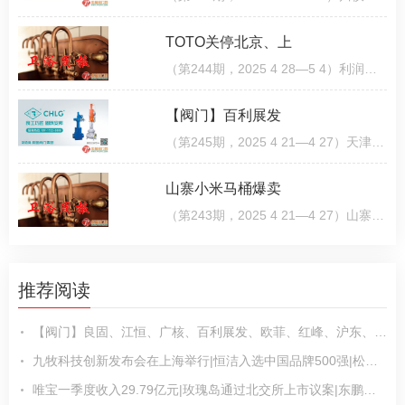
TOTO关停北京、上
（第244期，2025 4 28—5 4）利润亏损约人民币1 83亿元！TOTO关停北京、上海工厂4月28日，TOTO披露202
【阀门】百利展发
（第245期，2025 4 21—4 27）天津百利展发集团荣获碳中和管理体系认证证书近日，天津百利展发集团有限
山寨小米马桶爆卖
（第243期，2025 4 21—4 27）山寨小米马桶爆卖1 3亿，小米起诉获赔3000万近日，上海市第三中级人民法
推荐阅读
【阀门】良固、江恒、广核、百利展发、欧菲、红峰、沪东、永联、万讯等发布最新动态
九牧科技创新发布会在上海举行|恒洁入选中国品牌500强|松下卫浴×京东战略签约
唯宝一季度收入29.79亿元|玫瑰岛通过北交所上市议案|东鹏上榜“中国产品品牌100”