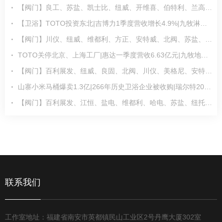
【阀门】良工、苏盐、凯士比、纽威、开维喜、伯特利、兰高、纽托克等发布最新动态
【卫浴】TOTO投资东北|吉博力1季度营收增长4.9%|九牧淋浴房荣获多项国际设计大奖
【阀门】川仪、纽威、维都利、方正、安特威、北阀、苏盐、中核科技等发布最新动态
TOTO关停北京、上海工厂|惠达一季度营收6.63亿元|九牧地产精装卫浴内资市占率第一
【阀门】百利展发、纽威、良固、北阀、川仪、美格尼、安特威、江恒等发布最新动态
山寨小米马桶爆卖1.3亿|266年历史卫浴企业被收购|瑞尔特2024年营业总收入23.58亿元
【阀门】百利展发、江恒、盐电、维都利、哈电、苏盐、纽托克、新地佩尔等发布最新动态
联系我们
工作室地址：福建省南安市英都镇民山工业区2号丹鹰大厦302室