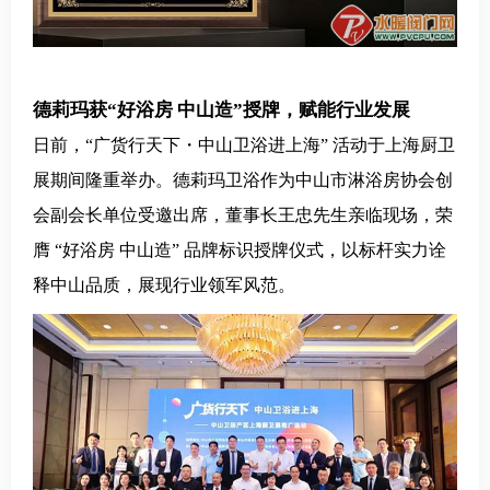
德莉玛获“好浴房 中山造”授牌，赋能行业发展
日前，“广货行天下・中山卫浴进上海” 活动于上海厨卫
展期间隆重举办。德莉玛卫浴作为中山市淋浴房协会创
会副会长单位受邀出席，董事长王忠先生亲临现场，荣
膺 “好浴房 中山造” 品牌标识授牌仪式，以标杆实力诠
释中山品质，展现行业领军风范。