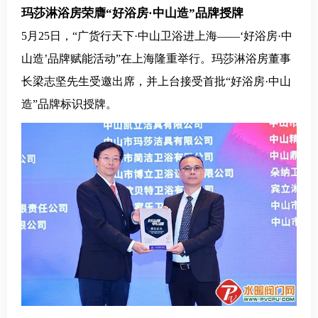
玛莎淋浴房荣膺“好浴房·中山造”品牌授牌
5月25日，“广货行天下·中山卫浴进上海——‘好浴房·中
山造’品牌赋能活动”在上海隆重举行。玛莎淋浴房董事
长梁志坚先生受邀出席，并上台接受首批“好浴房·中山
造”品牌标识授牌。