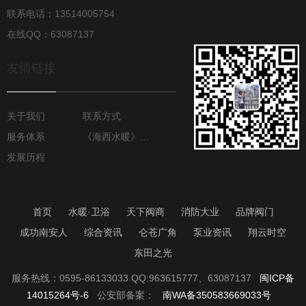
联系电话：13514005754
在线QQ：63087137
友情链接
关于我们
联系方式
服务体系
《海西水暖》月报
发展历程
首页
水暖·卫浴
天下阀商
消防大业
品牌阀门
成功南安人
综合资讯
仑苍广角
泵业资讯
翔云时空
东田之光
服务热线：0595-86133033 QQ:963615777、63087137
闽ICP备
14015264号-6
公安部备案：
南WA备350583669033号