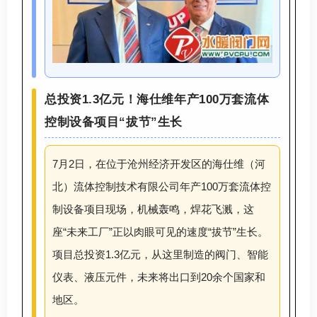
总投资1.3亿元！海仕维年产100万套流体
控制设备项目“拔节”生长
7月2日，在位于沧州经济开发区的海仕维（河
北）流体控制技术有限公司年产100万套流体控
制设备项目现场，机械轰鸣，焊花飞溅，这
座“未来工厂”正以肉眼可见的速度“拔节”生长。
项目总投资1.3亿元，从这里制造的阀门、智能
仪表、液压元件，未来将出口到20余个国家和
地区。