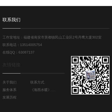
联系我们
工作室地址：福建省南安市英都镇民山工业区2号丹鹰大厦302室
联系电话：13514005754
在线QQ：63087137
友情链接
关于我们
联系方式
服务体系
《海西水暖》月报
发展历程