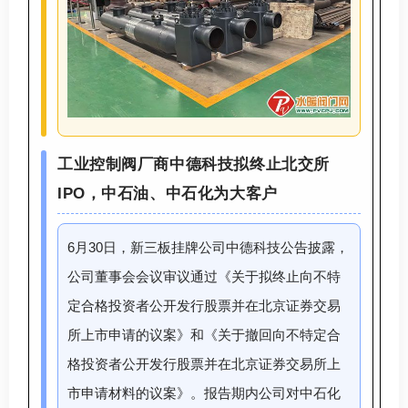
工业控制阀厂商中德科技拟终止北交所
IPO，中石油、中石化为大客户
6月30日，新三板挂牌公司中德科技公告披露，
公司董事会会议审议通过《关于拟终止向不特
定合格投资者公开发行股票并在北京证券交易
所上市申请的议案》和《关于撤回向不特定合
格投资者公开发行股票并在北京证券交易所上
市申请材料的议案》。报告期内公司对中石化