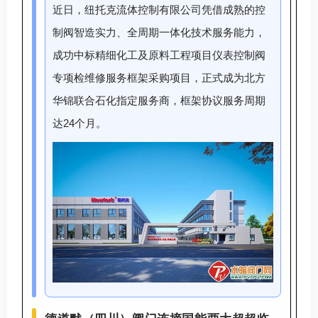
近日，纽托克流体控制有限公司凭借成熟的控
制阀智造实力、全周期一体化技术服务能力，
成功中标精细化工及原料工程项目仪表控制阀
专项检维修服务框架采购项目，正式成为北方
华锦联合石化指定服务商，框架协议服务周期
达24个月。