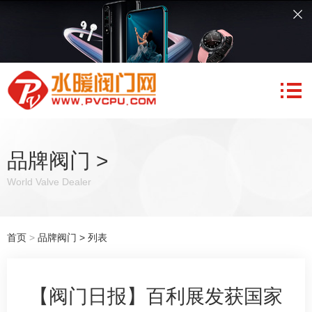
品牌阀门
>
World Valve Dealer
首页
>
品牌阀门
> 列表
【阀门日报】百利展发获国家