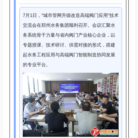
7月1日，“城市管网升级改造高端阀门应用”技术
交流会在郑州水务集团顺利召开。会议汇聚水
务系统骨干力量与省内阀门产业核心企业，以
专题授课、技术研讨、供需对接的形式，搭建
起水务工程应用与高端阀门智能制造协同发展
的专业平台。