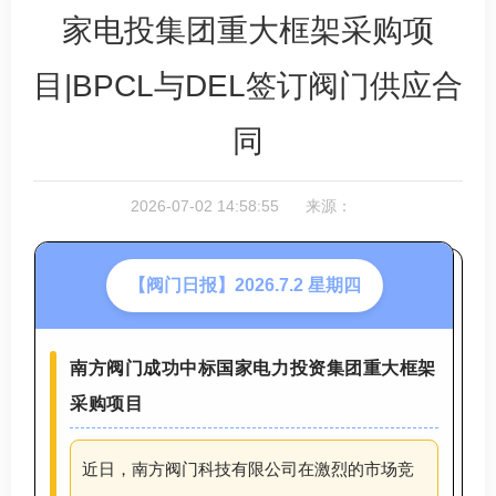
家电投集团重大框架采购项
目|BPCL与DEL签订阀门供应合
同
2026-07-02 14:58:55 来源：
【阀门日报】2026.7.2 星期四
南方阀门成功中标国家电力投资集团重大框架
采购项目
近日，南方阀门科技有限公司在激烈的市场竞