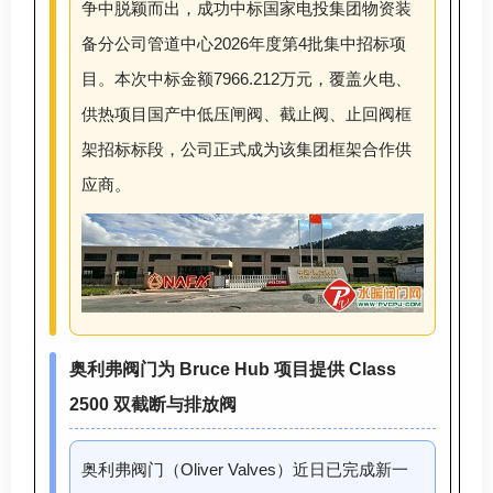
争中脱颖而出，成功中标国家电投集团物资装
备分公司管道中心2026年度第4批集中招标项
目。本次中标金额7966.212万元，覆盖火电、
供热项目国产中低压闸阀、截止阀、止回阀框
架招标标段，公司正式成为该集团框架合作供
应商。
奥利弗阀门为 Bruce Hub 项目提供 Class
2500 双截断与排放阀
奥利弗阀门（Oliver Valves）近日已完成新一