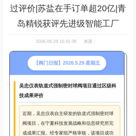
过评价|苏盐在手订单超20亿|青
岛精锐获评先进级智能工厂
2026-05-29 15:41:38 来源：
【阀门日报】2026.5.29 星期五
吴忠仪表轨道式强制密封球阀项目通过区级科
技成果评价
近期，吴忠仪表自主研发的轨道式强制密封球
阀项目，在宁夏科技发展战略和信息研究所完
成成果汇报。经专家组严格审核，该项目成功