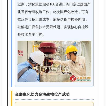
近期，渭化集团启动100台进口阀门定位器国产
化替代专项改造工作。此次国产化改造，可有
效压降设备运维成本、缩短供货与检修周期，
破解进口设备技术受限难题，实现核心自控设
备技术自主可控。
金鑫生化助力金海生物投产成功