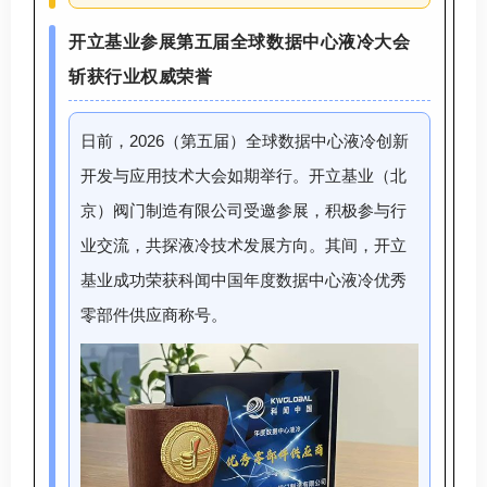
开立基业参展第五届全球数据中心液冷大会
斩获行业权威荣誉
日前，2026（第五届）全球数据中心液冷创新
开发与应用技术大会如期举行。开立基业（北
京）阀门制造有限公司受邀参展，积极参与行
业交流，共探液冷技术发展方向。其间，开立
基业成功荣获科闻中国年度数据中心液冷优秀
零部件供应商称号。