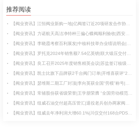
推荐阅读
【阀业资讯】江恒阀业新购一地|亿阀签订近20项研发合作协议|保一入选浙江省博士创新站
【阀业资讯】力诺航天高洁净特种三偏心蝶阀顺利验收|西安泵阀总厂两项产品通过鉴定
【阀业资讯】李晓霞考察百利展发|中核科技举办业绩说明会|马立民莅临大高参观指导
【阀业资讯】罗托克2024年销售额7.54亿英镑|联大锻压交付56寸900磅级锻钢球阀阀体阀盖
【阀业资讯】良工召开2025年度销售精英会议|苏盐签订核级阀门联合研制合作协议
【阀业资讯】凯士比旗下品牌获2千台阀门订单|开维喜获评“2024年度大检修优秀供应商”
【阀业资讯】瑟维斯二期工厂封顶|李向英获全国“劳模”称号|太重榆液斩获比例阀订单
【阀业资讯】常辅股份获省级荣誉|王学朋荣膺 “全国劳动模范”|陈金普调研中鸿阀门
【阀业资讯】纽威石油交付超高压管汇|退役老兵创办两家阀门公司|欧拉姆中标中石化项目
【阀业资讯】纽威去年净利润大增60.1%|川仪交付168台PDS高频球阀|北阀与佳能达成合作