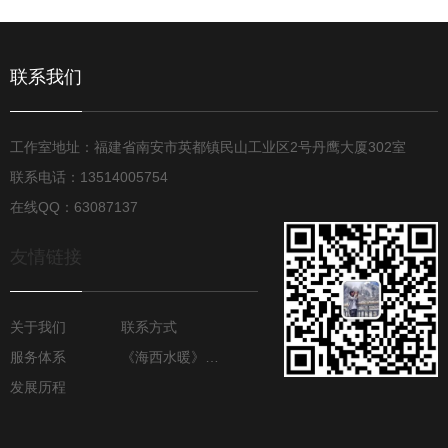
联系我们
工作室地址：福建省南安市英都镇民山工业区2号丹鹰大厦302室
联系电话：13514005754
在线QQ：63087137
友情链接
关于我们
联系方式
服务体系
《海西水暖》月报
发展历程