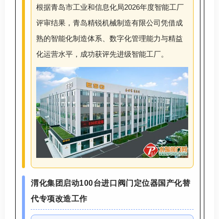
根据青岛市工业和信息化局2026年度智能工厂
评审结果，青岛精锐机械制造有限公司凭借成
熟的智能化制造体系、数字化管理能力与精益
化运营水平，成功获评先进级智能工厂。
渭化集团启动100台进口阀门定位器国产化替
代专项改造工作