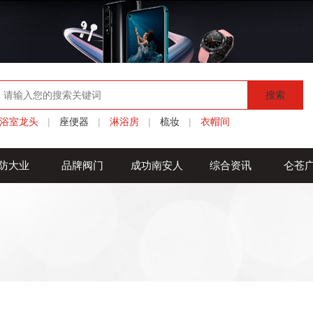
搜索
浴室龙头
|
座便器
|
淋浴房
|
梳妆
|
衣帽间
防大业
品牌阀门
成功南安人
综合资讯
仑苍