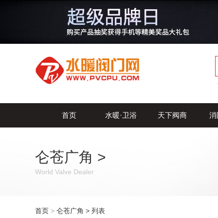
首页
水暖·卫浴
天下阀商
消
仑苍广角
>
World Valve Dealer
首页
>
仑苍广角
> 列表