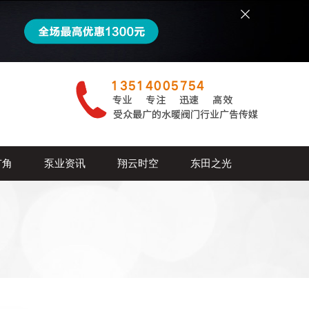
广角
泵业资讯
翔云时空
东田之光