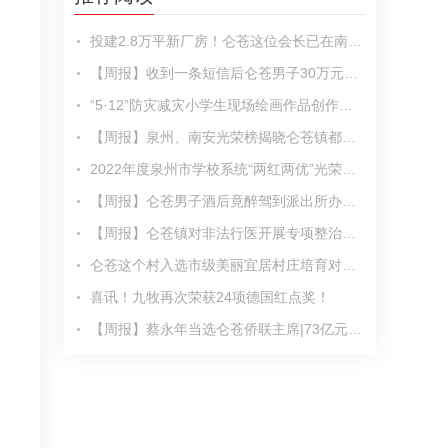
投建2.8万平新厂房！仑苍这位会长已在南安打拼32年！
【周报】收到一条短信后仑苍男子30万元没了|仑苍镇中心镇区更新改造效果图来了……
“5·12”防灾减灾小学生现场绘画作品创作竞赛，仑苍这些小学生获奖啦！
【周报】泉州、南安光荣榜揭晓仑苍镇都有上榜|九牧入选“2023最具价值高端品牌TOP100
2022年度泉州市学校系统“两红两优”光荣榜揭晓，仑苍这个优秀集体上榜！
【周报】仑苍男子酒后竟醉驾到派出所办业务|中国侨联联络部到仑苍镇调研……
【周报】仑苍镇对非法行医开展专项整治行动|蕉坑村获“市级美丽宜居村庄培育……
仑苍这个村入选市级美丽宜居村庄培育对象名单啦！
喜讯！九牧再次荣获24项德国红点奖！
【周报】蔡永年当选仑苍侨联主席|73亿元！仑苍这场盛会火了|仑苍镇首家……
以