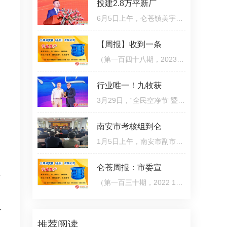
投建2.8万平新厂
6月5日上午，仑苍镇美宇三期海爵卫浴产业园内喜气洋洋，热闹非凡，众多领导嘉宾齐聚，共同见证了项目封顶仪
【周报】收到一条
（第一百四十八期，2023 5 14—5 20）征收动员！仑苍镇中心镇区更新改造，学校、安置房效果图来了5月16
行业唯一！九牧获
3月29日，“全民空净节”暨第二届中国（广州）环境空气净化产业博览会暨高峰论坛隆重举办，同期颁发空净行
南安市考核组到仑
1月5日上午，南安市副市长易辉泉带队到仑苍镇开展2022年度绩效考评暨落实全面从严治党主体责任检查，并同步
仑苍周报：市委宣
集
（第一百三十期，2022 12 4— 12 10）● 市领导带队到仑苍镇召开市党代会报告征求意见会12月5日，南安
人
推荐阅读