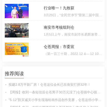
行业唯一！九牧获
3月29日，“全民空净节”暨第二届中国（广州）环境空气净化产业博览会暨高峰论坛隆重举办，同期颁发空净行
南安市考核组到仑
1月5日上午，南安市副市长易辉泉带队到仑苍镇开展2022年度绩效考评暨落实全面从严治党主体责任检查，并同步
仑苍周报：市委宣
（第一百三十期，2022 12 4— 12 10）● 市领导带队到仑苍镇召开市党代会报告征求意见会12月5日，南安
推荐阅读
投建2.8万平新厂房！仑苍这位会长已在南安打拼32年！
【周报】收到一条短信后仑苍男子30万元没了|仑苍镇中心镇区更新改造效果图来了……
“5·12”防灾减灾小学生现场绘画作品创作竞赛，仑苍这些小学生获奖啦！