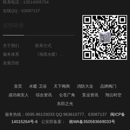
联系电话：13514005754
在线QQ：63087137
友情链接
关于我们
联系方式
服务体系
《海西水暖》月报
发展历程
首页
水暖·卫浴
天下阀商
消防大业
品牌阀门
成功南安人
综合资讯
仑苍广角
泵业资讯
翔云时空
东田之光
服务热线：0595-86133033 QQ:963615777、63087137
闽ICP备
14015264号-6
公安部备案：
南WA备350583669033号