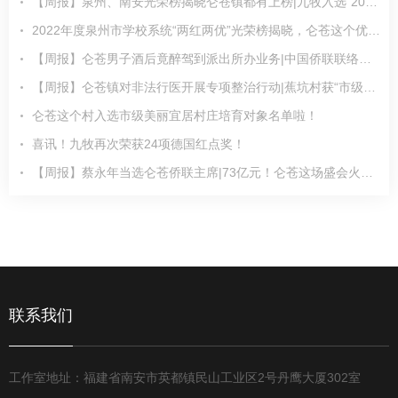
【周报】泉州、南安光荣榜揭晓仑苍镇都有上榜|九牧入选“2023最具价值高端品牌TOP100
2022年度泉州市学校系统“两红两优”光荣榜揭晓，仑苍这个优秀集体上榜！
【周报】仑苍男子酒后竟醉驾到派出所办业务|中国侨联联络部到仑苍镇调研……
【周报】仑苍镇对非法行医开展专项整治行动|蕉坑村获“市级美丽宜居村庄培育……
仑苍这个村入选市级美丽宜居村庄培育对象名单啦！
喜讯！九牧再次荣获24项德国红点奖！
【周报】蔡永年当选仑苍侨联主席|73亿元！仑苍这场盛会火了|仑苍镇首家……
联系我们
工作室地址：福建省南安市英都镇民山工业区2号丹鹰大厦302室