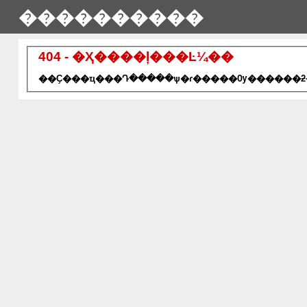
����������
404 - �Ҳ����ļ���Ŀ¼��
��Ҫ���ҵ���Դ�����ѱ�ɾ�����Ѹ������ƻ