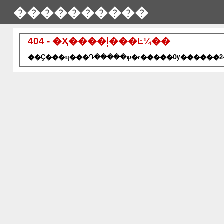
����������
404 - �Ҳ����ļ���Ŀ¼��
��Ҫ���ҵ���Դ�����ѱ�ɾ�����Ѹ������ƻ