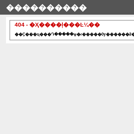
����������
404 - �Ҳ����ļ���Ŀ¼��
��Ҫ���ҵ���Դ�����ѱ�ɾ�����Ѹ������ƻ