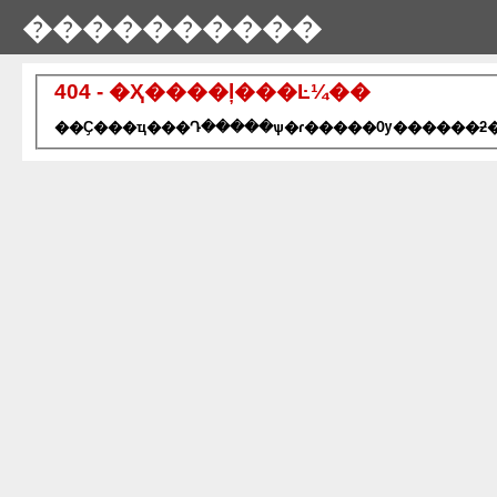
����������
404 - �Ҳ����ļ���Ŀ¼��
��Ҫ���ҵ���Դ�����ѱ�ɾ�����Ѹ������ƻ