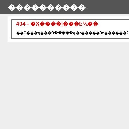
����������
404 - �Ҳ����ļ���Ŀ¼��
��Ҫ���ҵ���Դ�����ѱ�ɾ�����Ѹ������ƻ