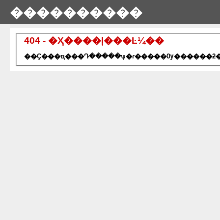
����������
404 - �Ҳ����ļ���Ŀ¼��
��Ҫ���ҵ���Դ�����ѱ�ɾ�����Ѹ������ƻ